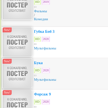
HD
2019
Фильмы
/
Комедии
New!
Губка Боб 3
HD
2020
Мультфильмы
New!
Бука
HD
2020
Мультфильмы
New!
Форсаж 9
HD
2020