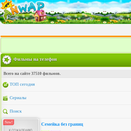
Фильмы на телефон
Всего на сайте 37510 фильмов.
ТОП сегодня
Сериалы
Поиск
New!
Семейка без границ