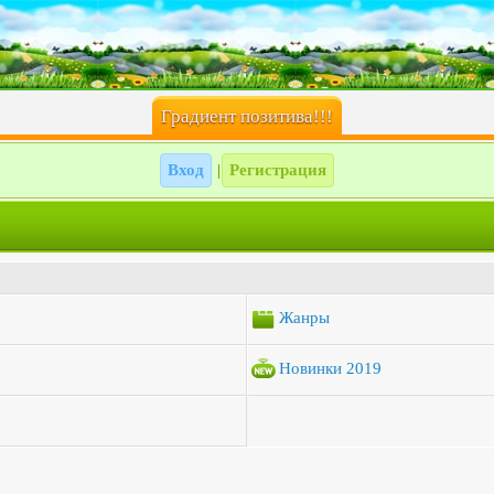
Градиент позитива!!!
Вход
Регистрация
|
Жанры
Новинки 2019