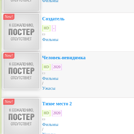
Фильмы
New!
Создатель
HD
-
Фильмы
New!
Человек-невидимка
HD
2020
Фильмы
/
Ужасы
New!
Тихое место 2
HD
2020
Фильмы
/