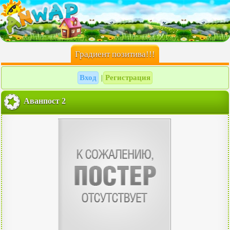
Градиент позитива!!!
Вход
Регистрация
|
Аванпост 2