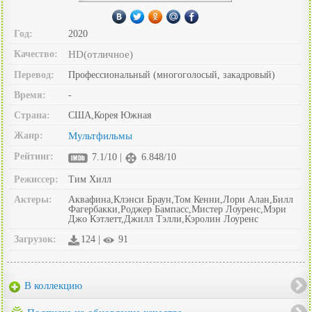
Год:
2020
Качество:
HD(отличное)
Перевод:
Профессиональный (многоголосый, закадровый)
Время:
-
Страна:
США,Корея Южная
Жанр:
Мультфильмы
Рейтинг:
7.1/10 |
6.848/10
Режиссер:
Тим Хилл
Актеры:
Аквафина,Клэнси Браун,Том Кенни,Лори Алан,Билл
Фагербакки,Роджер Бампасс,Мистер Лоуренс,Мэри
Джо Кэтлетт,Джилл Тэлли,Кэролин Лоуренс
Загрузок:
124 |
91
В коллекцию