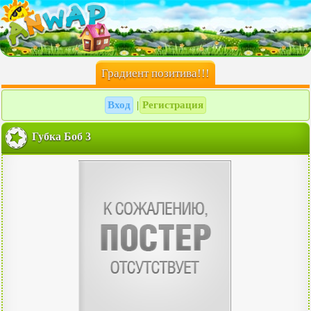
Градиент позитива!!!
Вход
Регистрация
|
Губка Боб 3