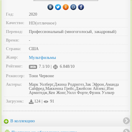
Год:
2020
Качество:
HD(отличное)
Перевод:
Профессиональный (многоголосый, закадровый)
Время:
-
Страна:
США
Жанр:
Мультфильмы
Рейтинг:
7.1/10 |
6.848/10
Режиссер:
Тони Червоне
Актеры:
Марк Уолберг,Джина Родригез,Зак Эфрон,Аманда
Сайфред,Маккенна Грейс,Джейсон Айзекс,Иэн
Армитедж,Кен Жонг,Уилл Форте,Фрэнк Уэлкер
Загрузок:
124 |
91
В коллекцию