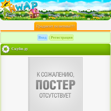
Градиент позитива!!!
Вход
Регистрация
|
Скуби-ду