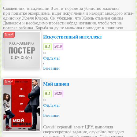
Священник, отсидевший 8 лет в тюрьме за убийство мальчика
при попытке экзорцизма, ищет искупления и находит молодого отца-
одиночку Жоеля Кларка. Он убежден, что Жоэль отмечен самим
Дьяволом и необходимо провести обряд изгнания, чтобы тот не
потерял ребенка. Борьба за душу мальчика приводит к шокирую...
New!
Искусственный интеллект
HD
2019
Фильмы
/
Боевики
New!
Мой шпион
HD
2020
Фильмы
/
Боевики
Самый суровый агент ЦРУ, выполняя
сверхсекретное задание, случайно попадает
на камеру 9-летней девчонки. Софи готова