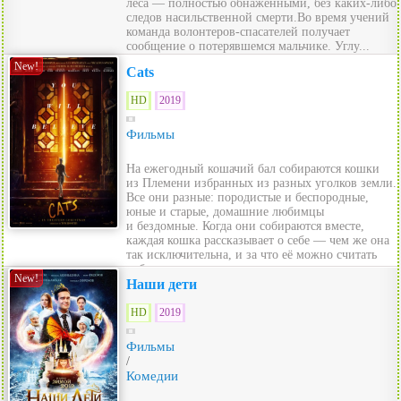
леса — полностью обнаженными, без каких-либо
следов насильственной смерти.Во время учений
команда волонтеров-спасателей получает
сообщение о потерявшемся мальчике. Углу...
New!
Cats
HD
2019
Фильмы
На ежегодный кошачий бал собираются кошки
из Племени избранных из разных уголков земли.
Все они разные: породистые и беспородные,
юные и старые, домашние любимцы
и бездомные. Когда они собираются вместе,
каждая кошка рассказывает о себе — чем же она
так исключительна, и за что её можно считать
избра...
New!
Наши дети
HD
2019
Фильмы
/
Комедии