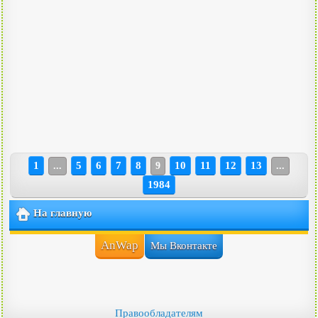
1
5
6
7
8
10
11
12
13
...
9
...
1984
На главную
AnWap
Мы Вконтакте
Правообладателям