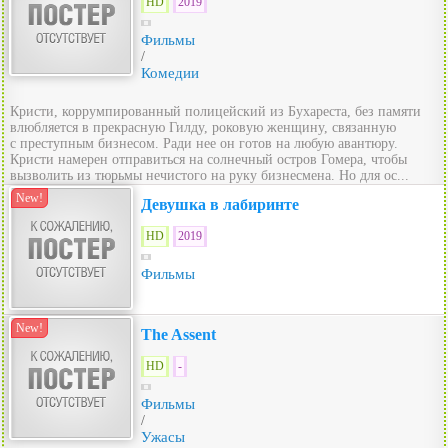
HD
2019
Фильмы
/
Комедии
Кристи, коррумпированный полицейский из Бухареста, без памяти
влюбляется в прекрасную Гилду, роковую женщину, связанную
с преступным бизнесом. Ради нее он готов на любую авантюру.
Кристи намерен отправиться на солнечный остров Гомера, чтобы
вызволить из тюрьмы нечистого на руку бизнесмена. Но для ос...
New!
Девушка в лабиринте
HD
2019
Фильмы
New!
The Assent
HD
-
Фильмы
/
Ужасы