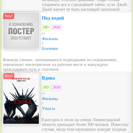
сохранить все в строжайшей тайне, если Джей-
Джей научит её быть настоящей шпионкой.
New!
Под водой
HD
2020
Фильмы
/
Боевики
Команда ученых, занимающихся подводными исследованиями,
переживает землетрясение на рабочем месте и вынуждена
прокладывать путь к спасению.
New!
Вдова
HD
2020
Фильмы
/
Ужасы
Ежегодно в лесах на севере Ленинградской
области пропадает более 300 человек. Известны
случаи, когда тела пропавших находят посреди