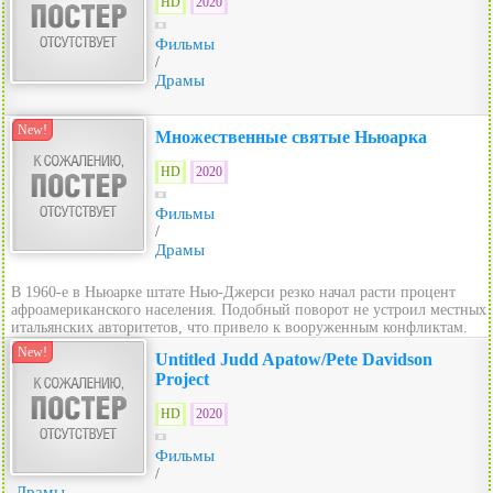
HD
2020
Фильмы
/
Драмы
New!
Множественные святые Ньюарка
HD
2020
Фильмы
/
Драмы
В 1960-е в Ньюарке штате Нью-Джерси резко начал расти процент
афроамериканского населения. Подобный поворот не устроил местных
итальянских авторитетов, что привело к вооруженным конфликтам.
New!
Untitled Judd Apatow/Pete Davidson
Project
HD
2020
Фильмы
/
Драмы