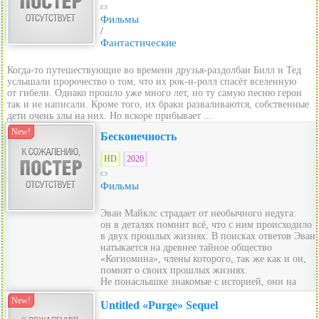
Фильмы
/
Фантастические
Когда-то путешествующие во времени друзья-раздолбаи Билл и Тед
услышали пророчество о том, что их рок-н-ролл спасёт вселенную
от гибели. Однако прошло уже много лет, но ту самую песню герои
так и не написали. Кроме того, их браки разваливаются, собственные
дети очень злы на них. Но вскоре прибывает ...
New!
Бесконечность
HD
2020
Фильмы
Эван Майклс страдает от необычного недуга:
он в деталях помнит всё, что с ним происходило
в двух прошлых жизнях. В поисках ответов Эван
натыкается на древнее тайное общество
«Когномина», члены которого, так же как и он,
помнят о своих прошлых жизнях.
Не понаслышке знакомые с историей, они на
протяже...
New!
Untitled «Purge» Sequel