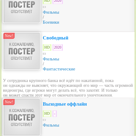
HD
2020
Фильмы
/
Боевики
New!
Свободный
HD
2020
Фильмы
/
Фантастические
У сотрудника крупного банка всё идёт по накатанной, пока
он однажды не выясняет, что окружающий его мир — часть огромной
видеоигры, где игроки могут делать всё, что захотят. И только
он может спасти этот мир от окончательного уничтожения.
New!
Выходные оффлайн
HD
-
Фильмы