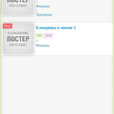
Фильмы
/
Триллеры
New!
Блондинка в законе 3
HD
2020
Фильмы