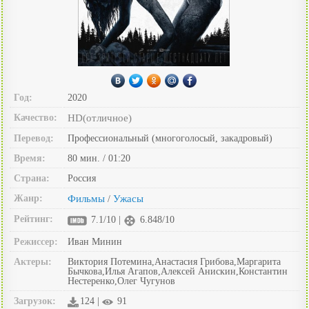
Год:
2020
Качество:
HD(отличное)
Перевод:
Профессиональный (многоголосый, закадровый)
Время:
80 мин. / 01:20
Страна:
Россия
Жанр:
Фильмы
Ужасы
/
Рейтинг:
7.1/10 |
6.848/10
Режиссер:
Иван Минин
Актеры:
Виктория Потемина,Анастасия Грибова,Маргарита
Бычкова,Илья Агапов,Алексей Анискин,Константин
Нестеренко,Олег Чугунов
Загрузок:
124 |
91