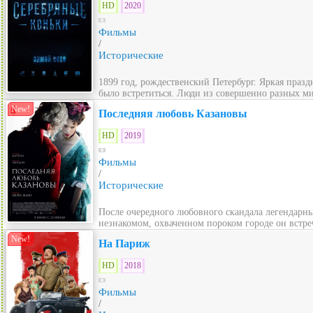
HD
2020
Фильмы
/
Исторические
1899 год, рождественский Петербург. Яркая празд
было встретиться. Люди из совершенно разных ми
New!
Последняя любовь Казановы
HD
2019
Фильмы
/
Исторические
После очередного любовного скандала легендарны
незнакомом, охваченном пороком городе он встре
New!
На Париж
HD
2018
Фильмы
/