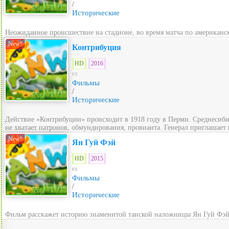
/
Исторические
Неожиданное происшествие на стадионе, во время матча по американс
New!
Контрибуция
HD
2016
Фильмы
/
Исторические
Действие «Контрибуции» происходит в 1918 году в Перми. Среднесиби
не хватает патронов, обмундирования, провианта. Генерал приглашает п
New!
Ян Гуй Фэй
HD
2015
Фильмы
/
Исторические
Фильм расскажет историю знаменитой танской наложницы Ян Гуй Фэй.