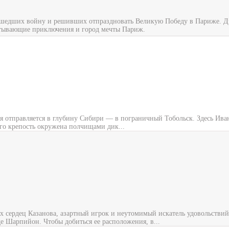
ошедших войну и решивших отпраздновать Великую Победу в Париже. Др
атывающие приключения и город мечты Париж.
 отправляется в глубину Сибири — в пограничный Тобольск. Здесь Иван
Его крепость окружена полчищами дик...
х сердец Казанова, азартный игрок и неутомимый искатель удовольстви
е Шарпийон. Чтобы добиться ее расположения, в...