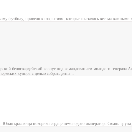
кому футболу, привело к открытиям, которые оказались весьма важными 
рский белогвардейский корпус под командованием молодого генерала Ан
ермских купцов с целью собрать деньг...
 Юная красавица покорила сердце немолодого императора Сюань-цзуна,