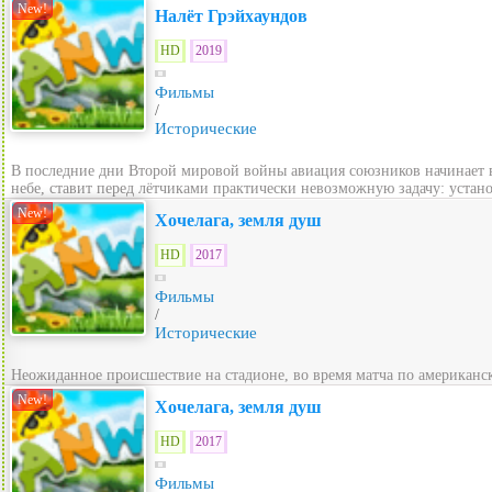
New!
Налёт Грэйхаундов
HD
2019
Фильмы
/
Исторические
В последние дни Второй мировой войны авиация союзников начинает в
небе, ставит перед лётчиками практически невозможную задачу: устано
New!
Хочелага, земля душ
HD
2017
Фильмы
/
Исторические
Неожиданное происшествие на стадионе, во время матча по американс
New!
Хочелага, земля душ
HD
2017
Фильмы