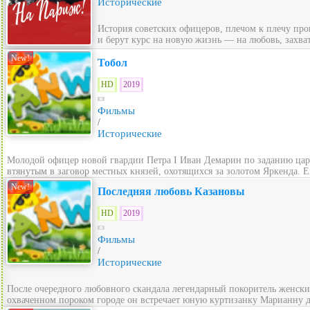
Исторические
История советских офицеров, плечом к плечу пр
и берут курс на новую жизнь — на любовь, захв
New!
Тобол
HD
2019
Фильмы
/
Исторические
Молодой офицер новой гвардии Петра I Иван Демарин по заданию царя
втянутым в заговор местных князей, охотящихся за золотом Яркенда. 
New!
Последняя любовь Казановы
HD
2019
Фильмы
/
Исторические
После очередного любовного скандала легендарный покоритель женски
охваченном пороком городе он встречает юную куртизанку Марианну д