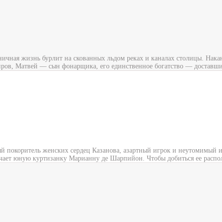
ничная жизнь бурлит на скованных льдом реках и каналах столицы. Накану
ров, Матвей — сын фонарщика, его единственное богатство — доставшие
й покоритель женских сердец Казанова, азартный игрок и неутомимый и
чает юную куртизанку Марианну де Шарпийон. Чтобы добиться ее распол