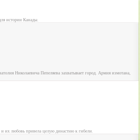
для истории Канады.
атолия Николаевича Пепеляева захватывает город. Армия измотана,
 и их любовь привела целую династию к гибели.