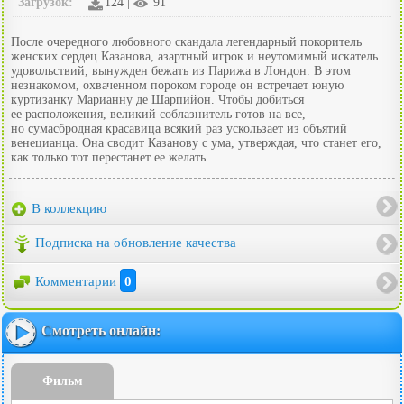
Загрузок:
124 |
91
После очередного любовного скандала легендарный покоритель
женских сердец Казанова, азартный игрок и неутомимый искатель
удовольствий, вынужден бежать из Парижа в Лондон. В этом
незнакомом, охваченном пороком городе он встречает юную
куртизанку Марианну де Шарпийон. Чтобы добиться
ее расположения, великий соблазнитель готов на все,
но сумасбродная красавица всякий раз ускользает из объятий
венецианца. Она сводит Казанову с ума, утверждая, что станет его,
как только тот перестанет ее желать…
В коллекцию
Подписка на обновление качества
Комментарии
0
Смотреть онлайн:
Фильм