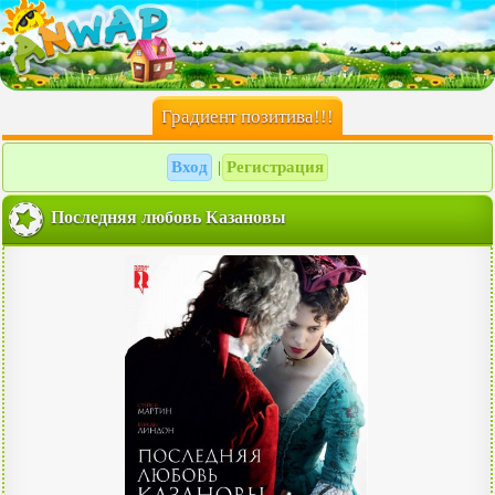
Градиент позитива!!!
Вход
Регистрация
|
Последняя любовь Казановы