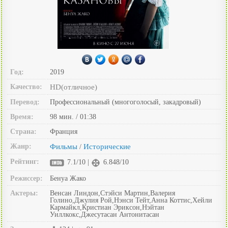
Год:
2019
Качество:
HD(отличное)
Перевод:
Профессиональный (многоголосый, закадровый)
Время:
98 мин. / 01:38
Страна:
Франция
Жанр:
Фильмы
Исторические
/
Рейтинг:
7.1/10 |
6.848/10
Режиссер:
Бенуа Жако
Актеры:
Венсан Линдон,Стэйси Мартин,Валерия
Голино,Джулия Рой,Нэнси Тейт,Анна Коттис,Хейли
Кармайкл,Кристиан Эриксон,Нэйтан
Уиллкокс,Джесутасан Антонитасан