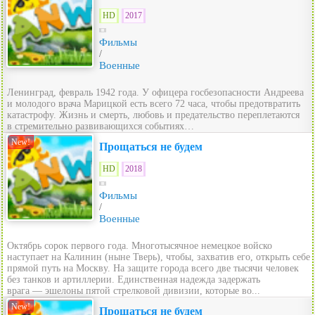
HD
2017
Фильмы
/
Военные
Ленинград, февраль 1942 года. У офицера госбезопасности Андреева
и молодого врача Марицкой есть всего 72 часа, чтобы предотвратить
катастрофу. Жизнь и смерть, любовь и предательство переплетаются
в стремительно развивающихся событиях…
New!
Прощаться не будем
HD
2018
Фильмы
/
Военные
Октябрь сорок первого года. Многотысячное немецкое войско
наступает на Калинин (ныне Тверь), чтобы, захватив его, открыть себе
прямой путь на Москву. На защите города всего две тысячи человек
без танков и артиллерии. Единственная надежда задержать
врага — эшелоны пятой стрелковой дивизии, которые во...
New!
Прощаться не будем