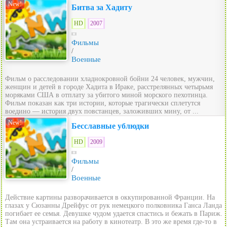
New!
Битва за Хадиту
HD
2007
Фильмы
/
Военные
Фильм о расследовании хладнокровной бойни 24 человек, мужчин,
женщин и детей в городе Хадита в Ираке, расстрелянных четырьмя
моряками США в отплату за убитого миной морского пехотинца.
Фильм показан как три истории, которые трагически сплетутся
воедино — история двух повстанцев, заложивших мину, от ...
New!
Бесславные ублюдки
HD
2009
Фильмы
/
Военные
Действие картины разворачивается в оккупированной Франции. На
глазах у Сюзанны Дрейфус от рук немецкого полковника Ганса Ланда
погибает ее семья. Девушке чудом удается спастиcь и бежать в Париж.
Там она устраивается на работу в кинотеатр. В это же время где-то в