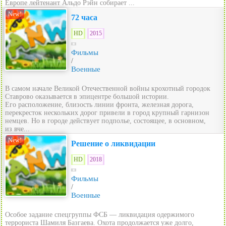
Европе лейтенант Альдо Рэйн собирает ...
New!
72 часа
HD
2015
Фильмы
/
Военные
В самом начале Великой Отечественной войны крохотный городок
Ставрово оказывается в эпицентре большой истории.
Его расположение, близость линии фронта, железная дорога,
перекресток нескольких дорог привели в город крупный гарнизон
немцев. Но в городе действует подполье, состоящее, в основном,
из вче...
New!
Решение о ликвидации
HD
2018
Фильмы
/
Военные
Особое задание спецгруппы ФСБ — ликвидация одержимого
террориста Шамиля Базгаева. Охота продолжается уже долго,