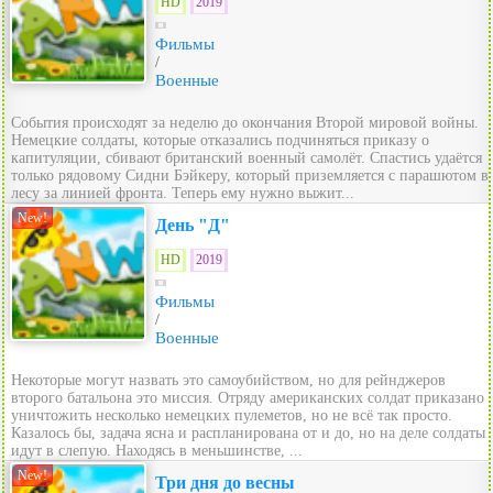
HD
2019
Фильмы
/
Военные
События происходят за неделю до окончания Второй мировой войны.
Немецкие солдаты, которые отказались подчиняться приказу о
капитуляции, сбивают британский военный самолёт. Спастись удаётся
только рядовому Сидни Бэйкеру, который приземляется с парашютом в
лесу за линией фронта. Теперь ему нужно выжит...
New!
День "Д"
HD
2019
Фильмы
/
Военные
Некоторые могут назвать это самоубийством, но для рейнджеров
второго батальона это миссия. Отряду американских солдат приказано
уничтожить несколько немецких пулеметов, но не всё так просто.
Казалось бы, задача ясна и распланирована от и до, но на деле солдаты
идут в слепую. Находясь в меньшинстве, ...
New!
Три дня до весны