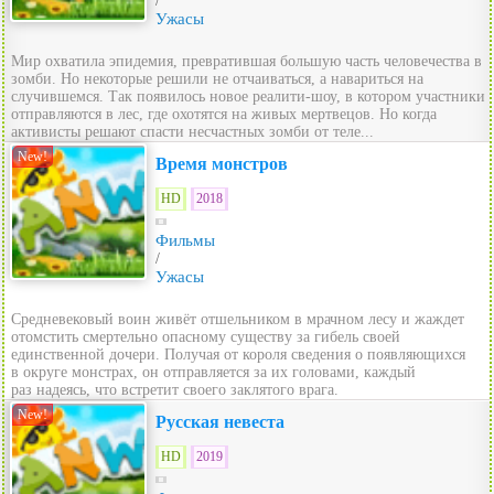
/
Ужасы
Мир охватила эпидемия, превратившая большую часть человечества в
зомби. Но некоторые решили не отчаиваться, а навариться на
случившемся. Так появилось новое реалити-шоу, в котором участники
отправляются в лес, где охотятся на живых мертвецов. Но когда
активисты решают спасти несчастных зомби от теле...
New!
Время монстров
HD
2018
Фильмы
/
Ужасы
Средневековый воин живёт отшельником в мрачном лесу и жаждет
отомстить смертельно опасному существу за гибель своей
единственной дочери. Получая от короля сведения о появляющихся
в округе монстрах, он отправляется за их головами, каждый
раз надеясь, что встретит своего заклятого врага.
New!
Русская невеста
HD
2019