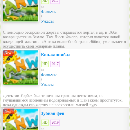
HD
2017
Фильмы
/
Ужасы
С помощью бескровной жертвы открывается портал в ад, и Эбби
возвращается на Землю. Там Люси Фьюрр, которая является новой
владелицей магазина «Аптека волшебной травы Эбби», уже пытается
осуществить свои коварные планы.
New!
Коп-каннибал
HD
2017
Фильмы
/
Ужасы
Детектив Уорбек был типичным грязным детективом, не
гнушавшимся избиением подозреваемых и шантажом проституток,
пока однажды его жертву не воскресили магией вуду...
New!
Зубная фея
HD
2019