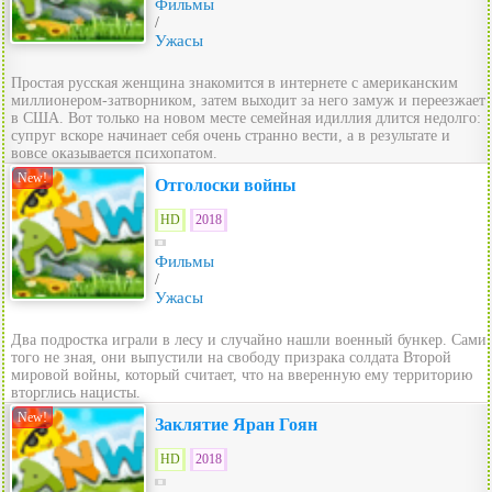
Фильмы
/
Ужасы
Простая русская женщина знакомится в интернете с американским
миллионером-затворником, затем выходит за него замуж и переезжает
в США. Вот только на новом месте семейная идиллия длится недолго:
супруг вскоре начинает себя очень странно вести, а в результате и
вовсе оказывается психопатом.
New!
Отголоски войны
HD
2018
Фильмы
/
Ужасы
Два подростка играли в лесу и случайно нашли военный бункер. Сами
того не зная, они выпустили на свободу призрака солдата Второй
мировой войны, который считает, что на вверенную ему территорию
вторглись нацисты.
New!
Заклятие Яран Гоян
HD
2018