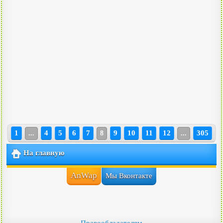
1
4
5
6
7
9
10
11
12
305
...
8
...
На главную
AnWap
Мы Вконтакте