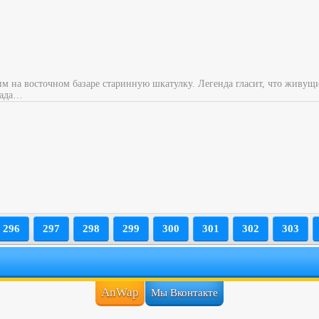
м на восточном базаре старинную шкатулку. Легенда гласит, что живущ
 ада…
296
297
298
299
300
301
302
303
AnWap
Мы Вконтакте