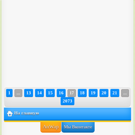
1
13
14
15
16
18
19
20
21
...
17
...
2073
На главную
AnWap
Мы Вконтакте