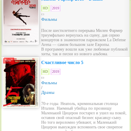
HD
2019
Фильмы
После шестилетнего перерыва Милен Фармер
триумфально вернулась на сцену, дав серию
концертов в знаменитом парижском La Defense
Arena — самом большом зале Европы.
В программу вошли как уже любимые публикой
хиты, так и песни из нового альбома.
New!
Счастливое число 5
HD
2019
Фильмы
/
Драмы
70-е годы. Неаполь, криминальная столица
Италии. Наемный убийца по прозвищу
Маленький Цицерон постарел и ушел на покой,
оставив свой опасный бизнес красавцу-сыну.
Но того вероломно убивают, и Маленький
Цицерон вынужден вспомнить свое свирепое