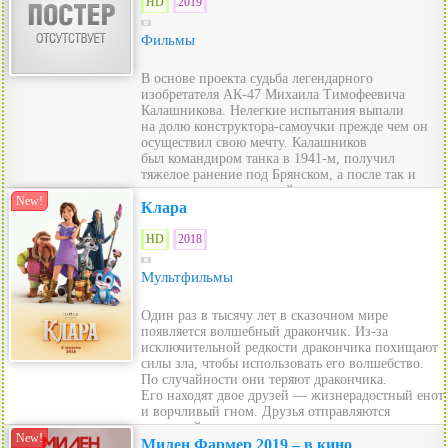
HD
2019
Фильмы
В основе проекта судьба легендарного
изобретателя АК-47 Михаила Тимофеевича
Калашникова. Нелегкие испытания выпали
на долю конструктора-самоучки прежде чем он
осуществил свою мечту. Калашников
был командиром танка в 1941-м, получил
тяжелое ранение под Брянском, а после так и
не смог вернуться на вой...
New!
Клара
HD
2018
Мультфильмы
Один раз в тысячу лет в сказочном мире
появляется волшебный дракончик. Из-за
исключительной редкости дракончика похищают
силы зла, чтобы использовать его волшебство.
По случайности они теряют дракончика.
Его находят двое друзей — жизнерадостный енот
и ворчливый гном. Друзья отправляются
в дальний пу...
New!
Милен Фармер 2019 – в кино