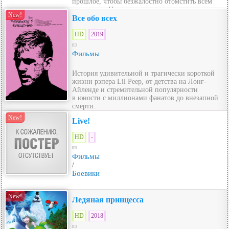
прошлое, чтобы безжалостно отомстить всем
виновным. На по...
New!
Все обо всех
HD
2019
Фильмы
История удивительной и трагически короткой
жизни рэпера Lil Peep, от детства на Лонг-
Айленде и стремительной популярности
в юности с миллионами фанатов до внезапной
смерти.
New!
Live!
HD
-
Фильмы
/
Боевики
New!
Ледяная принцесса
HD
2018