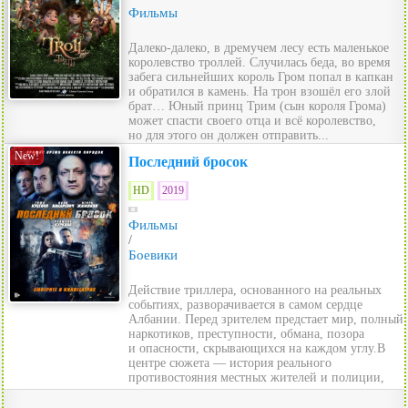
Фильмы
Далеко-далеко, в дремучем лесу есть маленькое
королевство троллей. Случилась беда, во время
забега сильнейших король Гром попал в капкан
и обратился в камень. На трон взошёл его злой
брат… Юный принц Трим (сын короля Грома)
может спасти своего отца и всё королевство,
но для этого он должен отправить...
New!
Последний бросок
HD
2019
Фильмы
/
Боевики
Действие триллера, основанного на реальных
событиях, разворачивается в самом сердце
Албании. Перед зрителем предстает мир, полный
наркотиков, преступности, обмана, позора
и опасности, скрывающихся на каждом углу.В
центре сюжета — история реального
противостояния местных жителей и полиции,
которая пы...