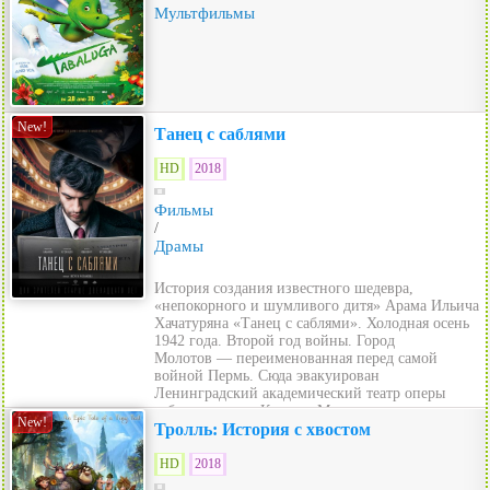
Мультфильмы
New!
Танец с саблями
HD
2018
Фильмы
/
Драмы
История создания известного шедевра,
«непокорного и шумливого дитя» Арама Ильича
Хачатуряна «Танец с саблями». Холодная осень
1942 года. Второй год войны. Город
Молотов — переименованная перед самой
войной Пермь. Сюда эвакуирован
Ленинградский академический театр оперы
и балета имени Кирова. Мир теа...
New!
Тролль: История с хвостом
HD
2018