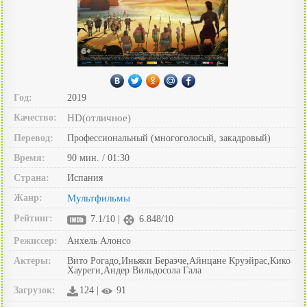
Год:
2019
Качество:
HD(отличное)
Перевод:
Профессиональный (многоголосый, закадровый)
Время:
90 мин. / 01:30
Страна:
Испания
Жанр:
Мультфильмы
Рейтинг:
7.1/10 |
6.848/10
Режиссер:
Анхель Алонсо
Актеры:
Вито Рогадо,Иньяки Бераэче,Айнцане Круэйрас,Кико
Хауреги,Андер Вильдосола Гала
Загрузок:
124 |
91