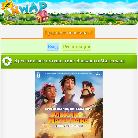
Градиент позитива!!!
Вход
Регистрация
|
Кругосветное путешествие Элькано и Магеллана