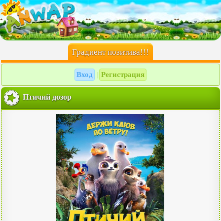
Градиент позитива!!!
Вход
Регистрация
|
Птичий дозор