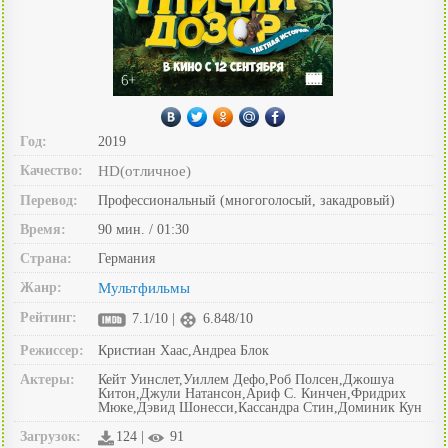
Год:
2019
Качество:
HD(отличное)
Перевод:
Профессиональный (многоголосый, закадровый)
Время:
90 мин. / 01:30
Страна:
Германия
Жанр:
Мультфильмы
Рейтинг:
7.1/10 |
6.848/10
Режиссер:
Кристиан Хаас,Андреа Блок
Актеры:
Кейт Уинслет,Уиллем Дефо,Роб Полсен,Джошуа
Китон,Джули Натансон,Ариф С. Кинчен,Фридрих
Мюке,Дэвид Шонесси,Кассандра Стин,Доминик Кун
Загрузок:
124 |
91