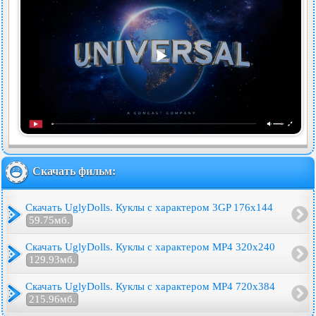
Скачать фильм:
Скачать UglyDolls. Куклы с характером 3GP 176x144
59.75мб.
Скачать UglyDolls. Куклы с характером MP4 320x240
129.93мб.
Скачать UglyDolls. Куклы с характером MP4 720x384
215.96мб.