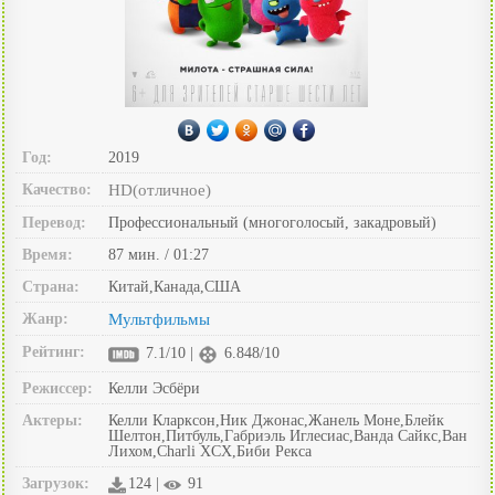
Год:
2019
Качество:
HD(отличное)
Перевод:
Профессиональный (многоголосый, закадровый)
Время:
87 мин. / 01:27
Страна:
Китай,Канада,США
Жанр:
Мультфильмы
Рейтинг:
7.1/10 |
6.848/10
Режиссер:
Келли Эсбёри
Актеры:
Келли Кларксон,Ник Джонас,Жанель Моне,Блейк
Шелтон,Питбуль,Габриэль Иглесиас,Ванда Сайкс,Ван
Лихом,Charli XCX,Биби Рекса
Загрузок:
124 |
91