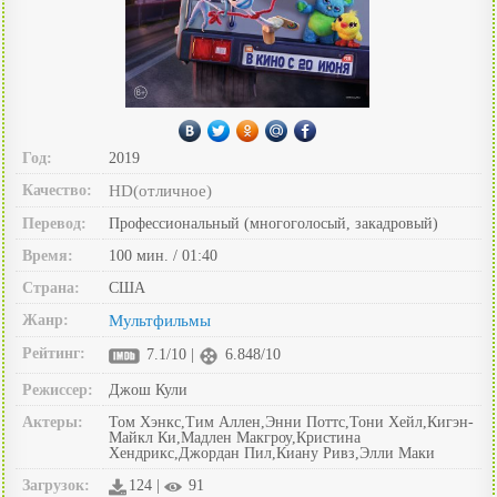
Год:
2019
Качество:
HD(отличное)
Перевод:
Профессиональный (многоголосый, закадровый)
Время:
100 мин. / 01:40
Страна:
США
Жанр:
Мультфильмы
Рейтинг:
7.1/10 |
6.848/10
Режиссер:
Джош Кули
Актеры:
Том Хэнкс,Тим Аллен,Энни Поттс,Тони Хейл,Кигэн-
Майкл Ки,Мадлен Макгроу,Кристина
Хендрикс,Джордан Пил,Киану Ривз,Элли Маки
Загрузок:
124 |
91