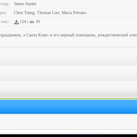
ссер:
James Snider
ры:
Chen Tsung, Thomas Carr, Maria Petrano
узок:
124 |
91
раздников, а Санта Клаус и его верный помощник, рождественский олень