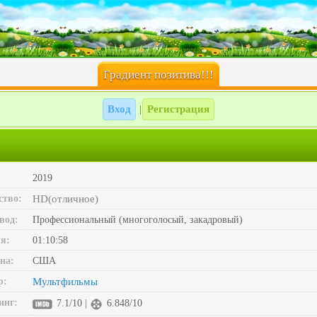
Градиент позитива!!!
Вход
Регистрация
|
2019
ство:
HD(отличное)
вод:
Профессиональный (многоголосый, закадровый)
я:
01:10:58
на:
США
р:
Мультфильмы
инг:
7.1/10 |
6.848/10