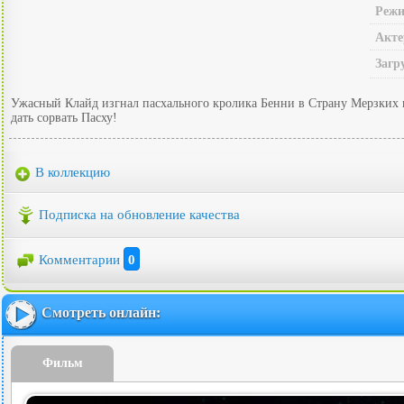
Режи
Акте
Загр
Ужасный Клайд изгнал пасхального кролика Бенни в Страну Мерзких п
дать сорвать Пасху!
В коллекцию
Подписка на обновление качества
Комментарии
0
Смотреть онлайн:
Фильм