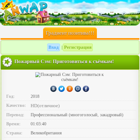
Градиент позитива!!!
Вход
Регистрация
|
Пожарный Сэм: Приготовиться к съёмкам!
Год:
2018
Качество:
HD(отличное)
Перевод:
Профессиональный (многоголосый, закадровый)
Время:
01:03:40
Страна:
Великобритания