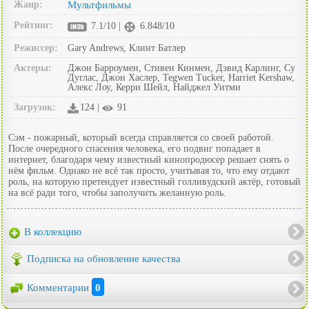
Жанр:
Мультфильмы
Рейтинг:
7.1/10 |
6.848/10
Режиссер:
Gary Andrews, Клинт Батлер
Актеры:
Джон Барроумен, Стивен Кинмен, Дэвид Карлинг, Су
Дуглас, Джон Хаслер, Tegwen Tucker, Harriet Kershaw,
Алекс Лоу, Керри Шейл, Найджел Уитми
Загрузок:
124 |
91
Сэм - пожарный, который всегда справляется со своей работой.
После очередного спасения человека, его подвиг попадает в
интернет, благодаря чему известный кинопродюсер решает снять о
нём фильм. Однако не всё так просто, учитывая то, что ему отдают
роль, на которую претендует известный голливудский актёр, готовый
на всё ради того, чтобы заполучить желанную роль.
В коллекцию
Подписка на обновление качества
Комментарии
0