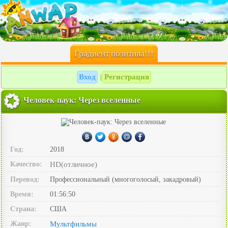
Градиент позитива!!!
Вход
Регистрация
|
Человек-паук: Через вселенные
Год:
2018
Качество:
HD(отличное)
Перевод:
Профессиональный (многоголосый, закадровый)
Время:
01:56:50
Страна:
США
Жанр:
Мультфильмы