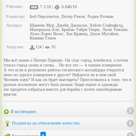
Рейтинг:
7.1/10 |
6.848/10
Режиссер:
Боб Персичетти, Питер Рэмзи, Родни Ротман
Актеры:
Шамеик Мур, Джейк Джонсон, Хейли Стайнфелд,
Махершала Али, Брайан Тайри Генри, Лили Томлин,
Луна Лорен Велес, Зои Кравиц, Джон Мулэйни,
Кимико Гленн
Загрузок:
124 |
91
Мы всё знаем о Питере Паркере. Он спас город, влюбился, а потом
спасал город снова и снова… Но все это — в нашем измерении.
А что если в результате работы гигантского коллайдера откроется
окно из одного измерения в другое? Найдется ли в нем свой
Человек-паук? И как он будет выглядеть? Приготовьтесь к тому, что в
разных вселенных могут быть разные Люди-пауки и однажды
им придется собраться вместе для борьбы с почти непобедимым
врагом.
В коллекцию
Подписка на обновление качества
Комментарии
0