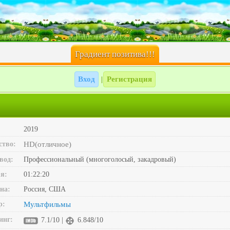
Градиент позитива!!!
Вход
Регистрация
|
2019
ство:
HD(отличное)
вод:
Профессиональный (многоголосый, закадровый)
я:
01:22:20
на:
Россия, США
р:
Мультфильмы
инг:
7.1/10 |
6.848/10