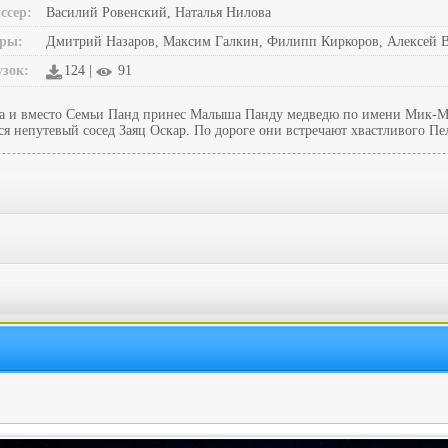
ссер:
Василий Ровенский, Наталья Нилова
ры:
Дмитрий Назаров, Максим Галкин, Филипп Киркоров, Алексей В
узок:
124 |
91
реса и вместо Семьи Панд принес Малыша Панду медведю по имени Мик-
я непутевый сосед Заяц Оскар. По дороге они встречают хвастливого П