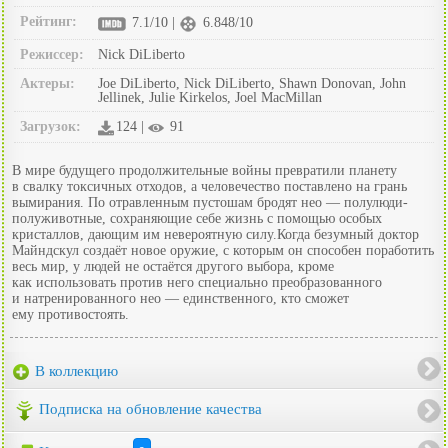
Рейтинг:
7.1/10 |
6.848/10
Режиссер:
Nick DiLiberto
Актеры:
Joe DiLiberto, Nick DiLiberto, Shawn Donovan, John
Jellinek, Julie Kirkelos, Joel MacMillan
Загрузок:
124 |
91
В мире будущего продолжительные войны превратили планету
в свалку токсичных отходов, а человечество поставлено на грань
вымирания. По отравленным пустошам бродят нео — полулюди-
полуживотные, сохраняющие себе жизнь с помощью особых
кристаллов, дающим им невероятную силу.Когда безумный доктор
Майндскул создаёт новое оружие, с которым он способен поработить
весь мир, у людей не остаётся другого выбора, кроме
как использовать против него специально преобразованного
и натренированного нео — единственного, кто сможет
ему противостоять.
В коллекцию
Подписка на обновление качества