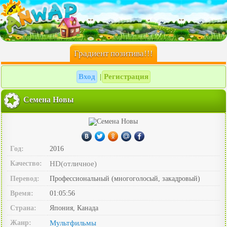
Градиент позитива!!!
Вход
Регистрация
|
Семена Новы
Год:
2016
Качество:
HD(отличное)
Перевод:
Профессиональный (многоголосый, закадровый)
Время:
01:05:56
Страна:
Япония, Канада
Жанр:
Мультфильмы