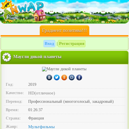
Градиент позитива!!!
Вход
Регистрация
|
Маугли дикой планеты
Год:
2019
Качество:
HD(отличное)
Перевод:
Профессиональный (многоголосый, закадровый)
Время:
01:26:37
Страна:
Франция
Жанр:
Мультфильмы