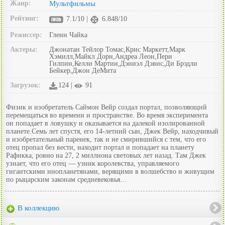
Жанр:
Мультфильмы
Рейтинг:
7.1/10 |
6.848/10
Режиссер:
Гленн Чайка
Актеры:
Джонатан Тейлор Томас,Крис Маркетт,Марк
Хэмилл,Майкл Дорн,Андреа Леон,Пери
Гилпин,Келли Мартин,Дэниэл Дэвис,Ди Брэдли
Бейкер,Джон ДеМита
Загрузок:
124 |
91
Физик и изобретатель Саймон Вейр создал портал, позволяющий
перемещаться во времени и пространстве. Во время эксперимента
он попадает в ловушку и оказывается на далекой изолированной
планете.Семь лет спустя, его 14-летний сын, Джек Вейр, находчивый
и изобретательный паренек, так и не смирившийся с тем, что его
отец пропал без вести, находит портал и попадает на планету
Рафикка, ровно на 27, 2 миллиона световых лет назад. Там Джек
узнает, что его отец — узник королевства, управляемого
гигантскими инопланетянами, верящими в волшебство и живущим
по рыцарским законам средневековья…
В коллекцию