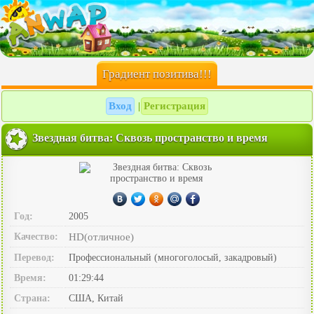
Градиент позитива!!!
Вход
Регистрация
|
Звездная битва: Сквозь пространство и время
Год:
2005
Качество:
HD(отличное)
Перевод:
Профессиональный (многоголосый, закадровый)
Время:
01:29:44
Страна:
США, Китай