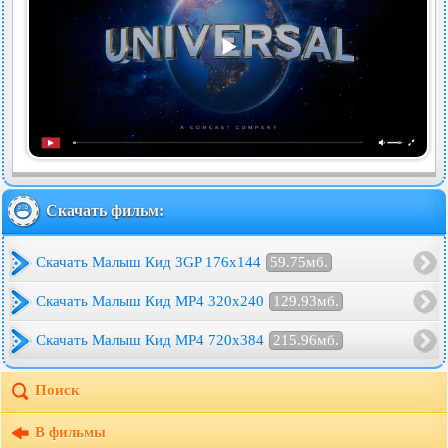
Скачать фильм:
Скачать Малыш Кид 3GP 176x144
59.75мб.
Скачать Малыш Кид MP4 320x240
129.93мб.
Скачать Малыш Кид MP4 720x384
215.96мб.
Поиск
В фильмы