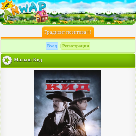
Градиент позитива!!!
Вход
Регистрация
|
Малыш Кид