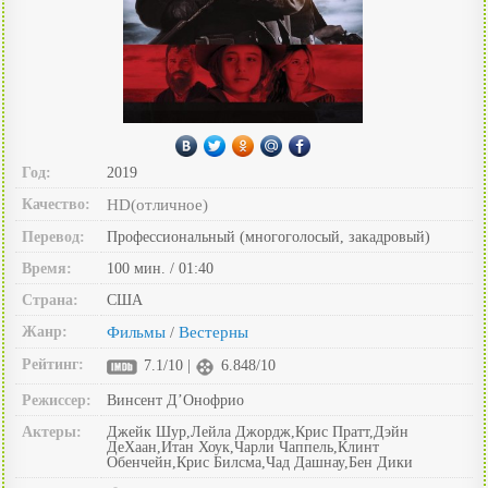
Год:
2019
Качество:
HD(отличное)
Перевод:
Профессиональный (многоголосый, закадровый)
Время:
100 мин. / 01:40
Страна:
США
Жанр:
Фильмы
Вестерны
/
Рейтинг:
7.1/10 |
6.848/10
Режиссер:
Винсент Д’Онофрио
Актеры:
Джейк Шур,Лейла Джордж,Крис Пратт,Дэйн
ДеХаан,Итан Хоук,Чарли Чаппель,Клинт
Обенчейн,Крис Билсма,Чад Дашнау,Бен Дики