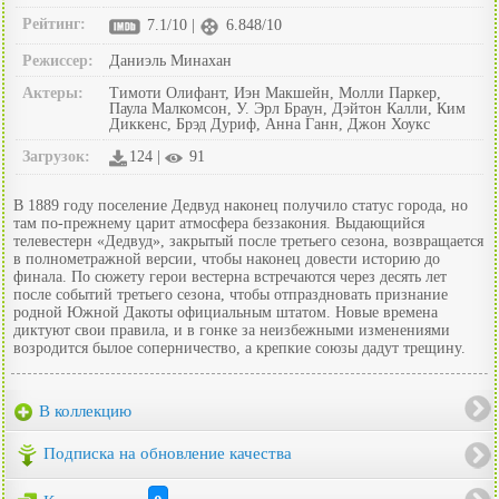
Рейтинг:
7.1/10 |
6.848/10
Режиссер:
Даниэль Минахан
Актеры:
Тимоти Олифант, Иэн Макшейн, Молли Паркер,
Паула Малкомсон, У. Эрл Браун, Дэйтон Калли, Ким
Диккенс, Брэд Дуриф, Анна Ганн, Джон Хоукс
Загрузок:
124 |
91
В 1889 году поселение Дедвуд наконец получило статус города, но
там по-прежнему царит атмосфера беззакония. Выдающийся
телевестерн «Дедвуд», закрытый после третьего сезона, возвращается
в полнометражной версии, чтобы наконец довести историю до
финала. По сюжету герои вестерна встречаются через десять лет
после событий третьего сезона, чтобы отпраздновать признание
родной Южной Дакоты официальным штатом. Новые времена
диктуют свои правила, и в гонке за неизбежными изменениями
возродится былое соперничество, а крепкие союзы дадут трещину.
В коллекцию
Подписка на обновление качества