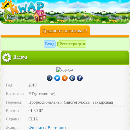
Градиент позитива!!!
Вход
Регистрация
|
Дэдвуд
Год:
2019
Качество:
HD(отличное)
Перевод:
Профессиональный (многоголосый, закадровый)
Время:
01:50:07
Страна:
США
Жанр:
Фильмы
Вестерны
/