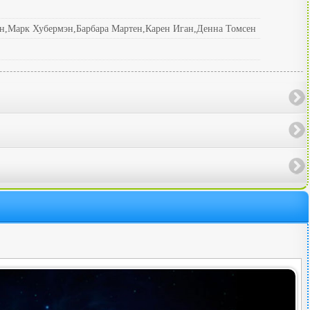
н,Марк Хубермэн,Барбара Мартен,Карен Иган,Денна Томсен