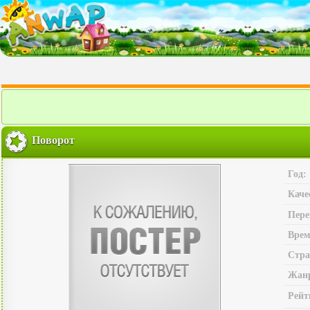
Поворот
Год:
Каче
Пере
Врем
Стра
Жан
Рейт