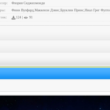
ссер:
Флория Сиджизмонди
ры:
Финн Вулфард,Маккензи Дэвис,Бруклин Принс,Ниал Грег Фулто
узок:
124 |
91