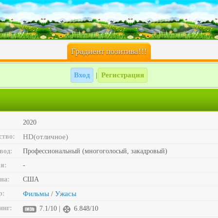
Градиент позитива!!!
Вход
Регистрация
|
2020
ство:
HD(отличное)
вод:
Профессиональный (многоголосый, закадровый)
я:
-
на:
США
р:
Фильмы
Ужасы
/
инг:
7.1/10 |
6.848/10