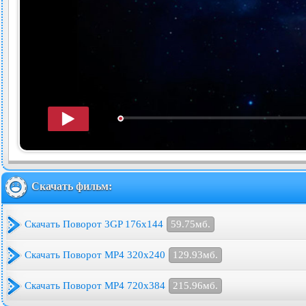
Скачать фильм:
Скачать Поворот 3GP 176x144
59.75мб.
Скачать Поворот MP4 320x240
129.93мб.
Скачать Поворот MP4 720x384
215.96мб.