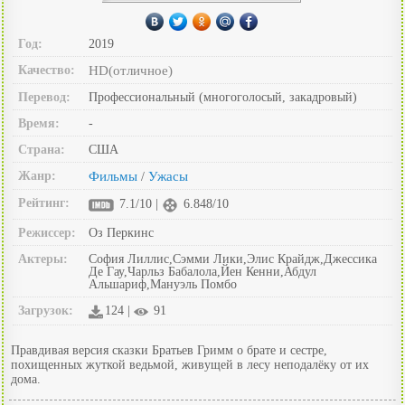
Год:
2019
Качество:
HD(отличное)
Перевод:
Профессиональный (многоголосый, закадровый)
Время:
-
Страна:
США
Жанр:
Фильмы
Ужасы
/
Рейтинг:
7.1/10 |
6.848/10
Режиссер:
Оз Перкинс
Актеры:
София Лиллис,Сэмми Лики,Элис Крайдж,Джессика
Де Гау,Чарльз Бабалола,Йен Кенни,Абдул
Альшариф,Мануэль Помбо
Загрузок:
124 |
91
Правдивая версия сказки Братьев Гримм о брате и сестре,
похищенных жуткой ведьмой, живущей в лесу неподалёку от их
дома.