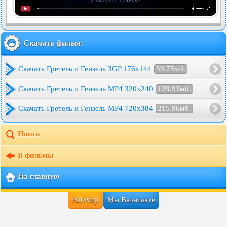
Скачать фильм:
Скачать Гретель и Гензель 3GP 176x144
59.75мб.
Скачать Гретель и Гензель MP4 320x240
129.93мб.
Скачать Гретель и Гензель MP4 720x384
215.96мб.
Поиск
В фильмы
На главную
AnWap
Мы Вконтакте