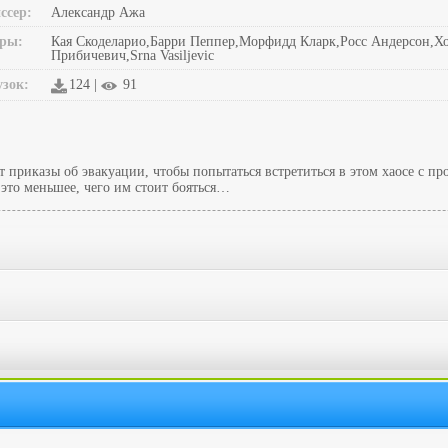
ссер:
Александр Ажа
ры:
Кая Скоделарио,Барри Пеппер,Морфидд Кларк,Росс Андерсон,
Прибичевич,Srna Vasiljevic
узок:
124 |
91
приказы об эвакуации, чтобы попытаться встретиться в этом хаосе с п
это меньшее, чего им стоит бояться…