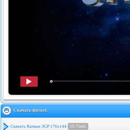
Скачать фильм:
Скачать Капкан 3GP 176x144
59.75мб.