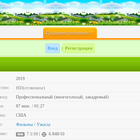
Градиент позитива!!!
Вход
Регистрация
|
2019
ство:
HD(отличное)
вод:
Профессиональный (многоголосый, закадровый)
я:
87 мин. / 01:27
на:
США
р:
Фильмы
Ужасы
/
инг:
7.1/10 |
6.848/10