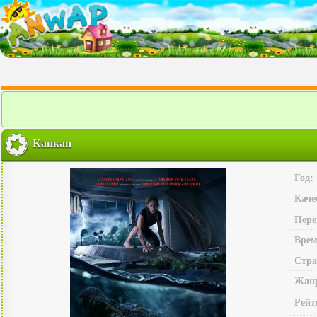
Капкан
Год:
Каче
Пере
Врем
Стра
Жан
Рейт