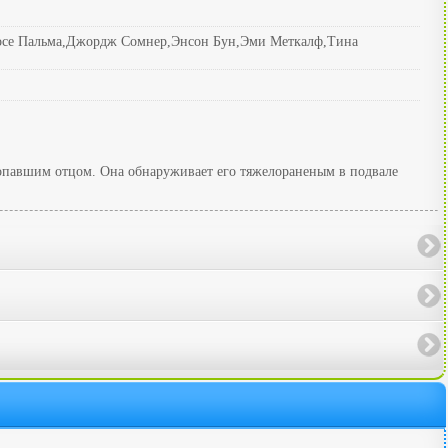
Хосе Пальма,Джордж Сомнер,Энсон Бун,Эми Меткалф,Тина
ропавшим отцом. Она обнаруживает его тяжелораненым в подвале