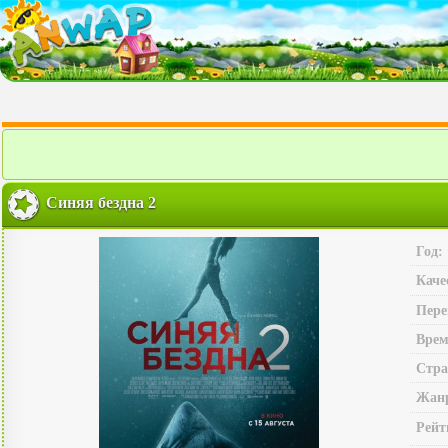
Синяя бездна 2
Год:
Каче
Пере
Врем
Стра
Жан
Рейт