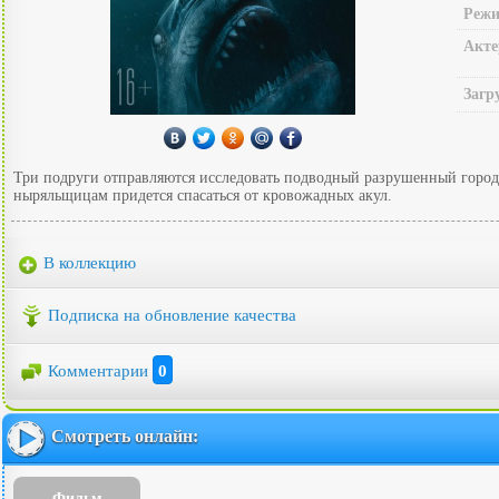
Режи
Акте
Загр
Три подруги отправляются исследовать подводный разрушенный город,
ныряльщицам придется спасаться от кровожадных акул.
В коллекцию
Подписка на обновление качества
Комментарии
0
Смотреть онлайн:
Фильм