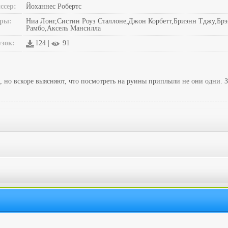
ссер:
Йоханнес Робертс
ры:
Ниа Лонг,Систин Роуз Сталлоне,Джон Корбетт,Бриэнн Тджу,Бр
Рамбо,Аксель Мансилла
узок:
124 |
91
 но вскоре выясняют, что посмотреть на руины приплыли не они одни. 