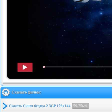
Скачать фильм:
Скачать Синяя бездна 2 3GP 176x144
59.75мб.