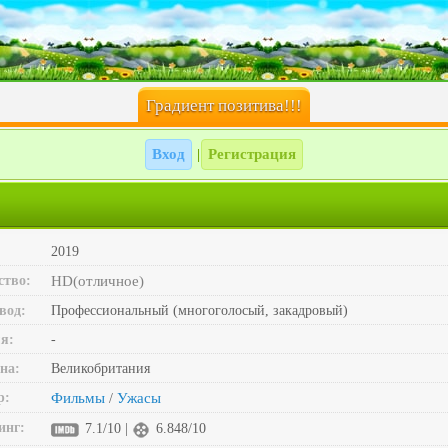
Градиент позитива!!!
Вход
Регистрация
|
2019
ство:
HD(отличное)
вод:
Профессиональный (многоголосый, закадровый)
я:
-
на:
Великобритания
р:
Фильмы
Ужасы
/
инг:
7.1/10 |
6.848/10