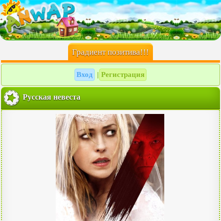
Градиент позитива!!!
Вход
Регистрация
|
Русская невеста