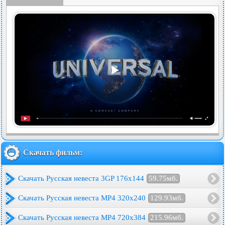
Скачать фильм:
Скачать Русская невеста 3GP 176x144
59.75мб.
Скачать Русская невеста MP4 320x240
129.93мб.
Скачать Русская невеста MP4 720x384
215.96мб.