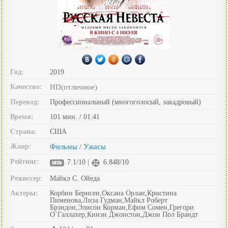
Год:
2019
Качество:
HD(отличное)
Перевод:
Профессиональный (многоголосый, закадровый)
Время:
101 мин. / 01:41
Страна:
США
Жанр:
Фильмы
Ужасы
/
Рейтинг:
7.1/10 |
6.848/10
Режиссер:
Майкл С. Ойеда
Актеры:
Корбин Бернсен,Оксана Орлан,Кристина
Пименова,Лиза Гудман,Майкл Роберт
Брэндон,Элисон Корман,Ефим Сомен,Грегори
О’Галлахер,Кинэн Джонстон,Джон Пол Брандт