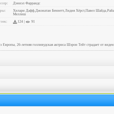
ссер:
Дэниэл Фаррандс
ры:
Хилари Дафф,Джонатан Беннетт,Лидия Хёрст,Павел Шайда,Райа
Меллиш
узок:
124 |
91
Европы, 26-летняя голливудская актриса Шэрон Тейт страдает от виден