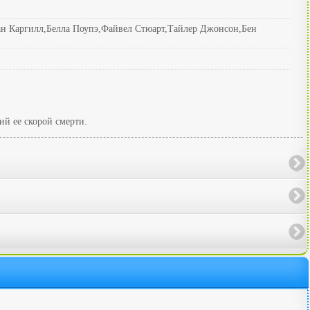
н Каргилл,Белла Поупэ,Файвел Стюарт,Тайлер Джонсон,Бен
ий ее скорой смерти.