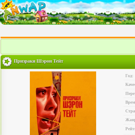
Призраки Шэрон Тейт
Год:
Каче
Пере
Врем
Стра
Жан
Рейт