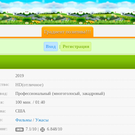
Градиент позитива!!!
Вход
Регистрация
|
2019
ство:
HD(отличное)
вод:
Профессиональный (многоголосый, закадровый)
я:
100 мин. / 01:40
на:
США
р:
Фильмы
Ужасы
/
инг:
7.1/10 |
6.848/10