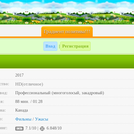
Градиент позитива!!!
Вход
Регистрация
|
2017
ство:
HD(отличное)
вод:
Профессиональный (многоголосый, закадровый)
я:
88 мин. / 01:28
на:
Канада
р:
Фильмы
Ужасы
/
инг:
7.1/10 |
6.848/10