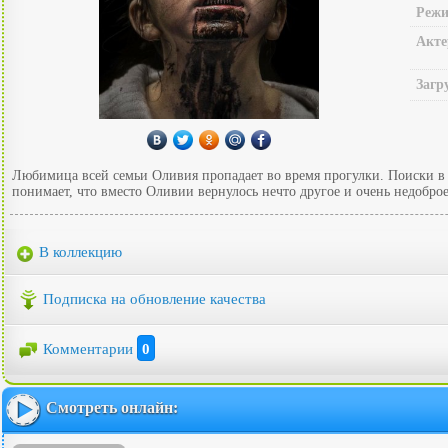
Режи
Акте
Загр
Любимица всей семьи Оливия пропадает во время прогулки. Поиски в л
понимает, что вместо Оливии вернулось нечто другое и очень недоброе
В коллекцию
Подписка на обновление качества
Комментарии
0
Смотреть онлайн: