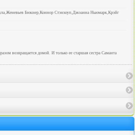
ла,Женевьев Бюкнер,Коннор Стэнхоуп,Джоанна Ньюмарк,Крэйг
азом возвращается домой. И только ее старшая сестра Саманта