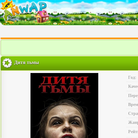
Дитя тьмы
Год:
Каче
Пере
Врем
Стра
Жан
Рейт