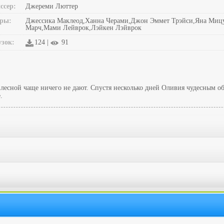
ссер:
Джереми Люттер
ры:
Джессика Маклеод,Ханна Черами,Джон Эммет Трэйси,Яна Мицу
Марч,Мами Лейврок,Лэйкен Лэйврок
узок:
124 |
91
есной чаще ничего не дают. Спустя несколько дней Оливия чудесным обр
.