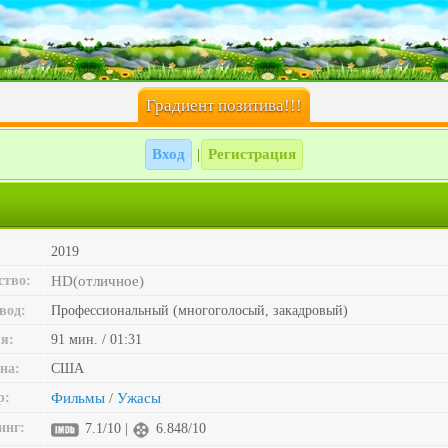
Градиент позитива!!!
Вход
Регистрация
|
2019
ство:
HD(отличное)
вод:
Профессиональный (многоголосый, закадровый)
я:
91 мин. / 01:31
на:
США
р:
Фильмы
Ужасы
/
инг:
7.1/10 |
6.848/10