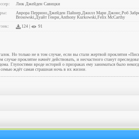
ссер:
Люк Джейден Савицки
ры:
Аврора Перрино,Джейден Пайнер,Джилл Мари Джонс,Роб Забрес
Brosowski,Дуайт Генри,Anthony Kurkowski,Felix McCarthy
узок:
124 |
91
алок. Но только не в том случае, если вы стали жертвой проклятия «Пи
ом случае проклятие начнёт действовать, и несчастного станут преследо
ма. Глупостями вроде историй о призраках ему заниматься было некогда
 семью ждёт самая страшная ночь в их жизни.