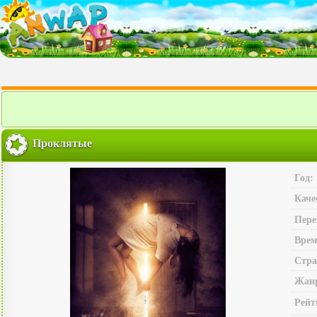
Проклятые
Год:
Каче
Пере
Врем
Стра
Жан
Рейт