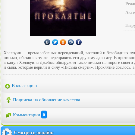
Режи
Акте
Загр
Хэллоуин — время забавных переодеваний, застолий и безобидных пуг
письмо, обязан сразу же переправить его другому адресату. В противн
в канун Хэллоуина Джеймс обнаружил такое письмо на пороге своего до
и сына, которые верили в силу «Письма смерти». Проклятие сбылось, а
В коллекцию
Подписка на обновление качества
Комментарии
0
Смотреть онлайн: