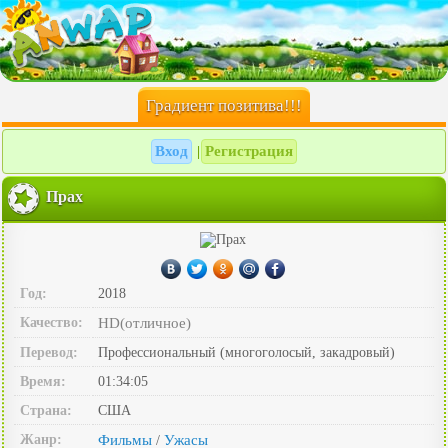
Градиент позитива!!!
Вход
Регистрация
|
Прах
Год:
2018
Качество:
HD(отличное)
Перевод:
Профессиональный (многоголосый, закадровый)
Время:
01:34:05
Страна:
США
Жанр:
Фильмы
Ужасы
/