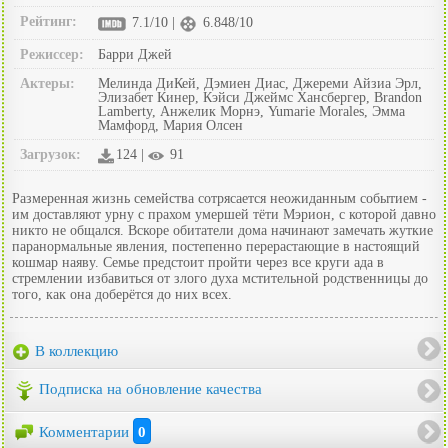
Рейтинг:
7.1/10 |
6.848/10
Режиссер:
Барри Джей
Актеры:
Мелинда ДиКей, Дэмиен Диас, Джереми Айзиа Эрл,
Элизабет Кинер, Кэйси Джеймс Хансбергер, Brandon
Lamberty, Анжелик Морнэ, Yumarie Morales, Эмма
Мамфорд, Мария Олсен
Загрузок:
124 |
91
Размеренная жизнь семейства сотрясается неожиданным событием -
им доставляют урну с прахом умершей тёти Мэрион, с которой давно
никто не общался. Вскоре обитатели дома начинают замечать жуткие
паранормальные явления, постепенно перерастающие в настоящий
кошмар наяву. Семье предстоит пройти через все круги ада в
стремлении избавиться от злого духа мстительной родственницы до
того, как она доберётся до них всех.
В коллекцию
Подписка на обновление качества
Комментарии
0