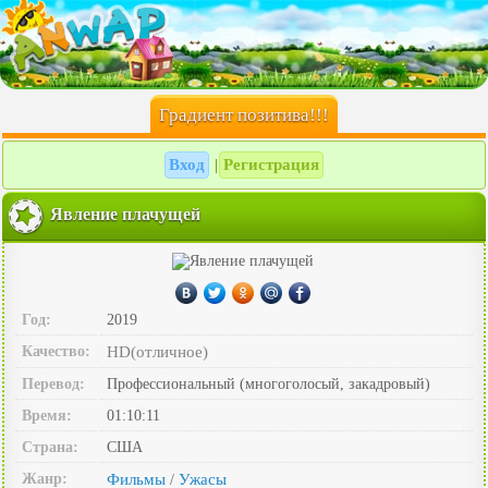
Градиент позитива!!!
Вход
Регистрация
|
Явление плачущей
Год:
2019
Качество:
HD(отличное)
Перевод:
Профессиональный (многоголосый, закадровый)
Время:
01:10:11
Страна:
США
Жанр:
Фильмы
Ужасы
/