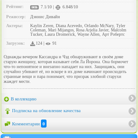
Рейтинг:
7.1/10 |
6.848/10
Режиссер:
Дэннис Дивайн
Актеры:
Kaylin Zeren, Diana Acevedo, Orlando McNary, Tyler
Coleman, Mari Mijangos, Rosa Arjelia Javier, Malcolm
Tucker, Laura Dromerick, Wayne Allen, Арт Робертс
Загрузок:
124 |
91
Однажды вечером Кассандра и Чэд обнаруживают в своём доме
старую женщину, которая называет себя Ла Йорона. Она бормочет
что-то непонятное и внезапно нападает на них. Защищаясь, они
случайно убивают её, но вскоре в их доме начинают происходить
странные вещи и пара понимает, что призрак злобной старухи
жаждет мести.
В коллекцию
Подписка на обновление качества
Комментарии
0