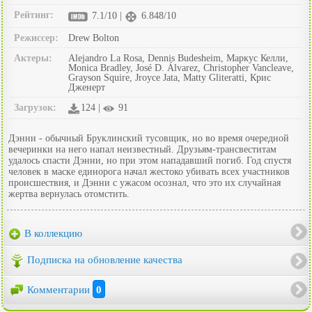
Рейтинг:
7.1/10 |
6.848/10
Режиссер:
Drew Bolton
Актеры:
Alejandro La Rosa, Dennis Budesheim, Маркус Келли,
Monica Bradley, José D. Álvarez, Christopher Vancleave,
Grayson Squire, Jroyce Jata, Matty Gliteratti, Крис
Дженерт
Загрузок:
124 |
91
Дэнни - обычный Бруклинский тусовщик, но во время очередной
вечеринки на него напал неизвестный. Друзьям-трансвеститам
удалось спасти Дэнни, но при этом нападавший погиб. Год спустя
человек в маске единорога начал жестоко убивать всех участников
происшествия, и Дэнни с ужасом осознал, что это их случайная
жертва вернулась отомстить.
В коллекцию
Подписка на обновление качества
Комментарии
0