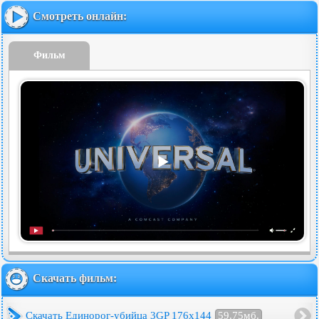
Смотреть онлайн:
Фильм
Скачать фильм:
Скачать Единорог-убийца 3GP 176x144
59.75мб.