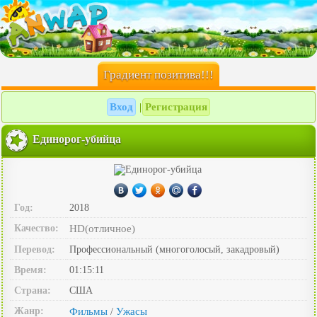
Градиент позитива!!!
Вход
Регистрация
|
Единорог-убийца
Год:
2018
Качество:
HD(отличное)
Перевод:
Профессиональный (многоголосый, закадровый)
Время:
01:15:11
Страна:
США
Жанр:
Фильмы
Ужасы
/