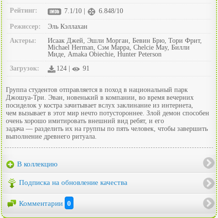
Рейтинг:
7.1/10 |
6.848/10
Режиссер:
Эль Кэллахан
Актеры:
Исаак Джей, Эшли Морган, Бевин Брю, Тори Фрит,
Michael Herman, Сэм Марра, Chelcie May, Билли
Миде, Amaka Obiechie, Hunter Peterson
Загрузок:
124 |
91
Группа студентов отправляется в поход в национальный парк
Джошуа-Три. Эван, новенький в компании, во время вечерних
посиделок у костра зачитывает вслух заклинание из интернета,
чем вызывает в этот мир нечто потустороннее. Злой демон способен
очень хорошо имитировать внешний вид ребят, и его
задача — разделить их на группы по пять человек, чтобы завершить
выполнение древнего ритуала.
В коллекцию
Подписка на обновление качества
Комментарии
0