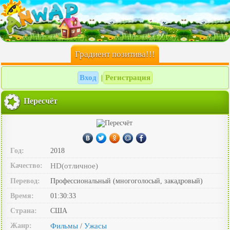
Градиент позитива!!!
Вход
Регистрация
|
Пересчёт
Год:
2018
Качество:
HD(отличное)
Перевод:
Профессиональный (многоголосый, закадровый)
Время:
01:30:33
Страна:
США
Жанр:
Фильмы
Ужасы
/