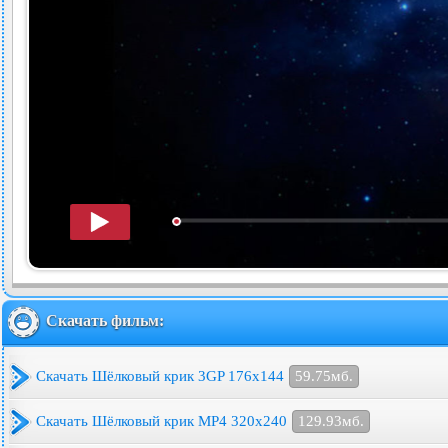
Скачать фильм:
Скачать Шёлковый крик 3GP 176x144
59.75мб.
Скачать Шёлковый крик MP4 320x240
129.93мб.