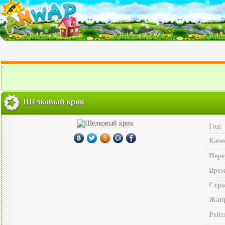
Шёлковый крик
Год:
Каче
Пере
Врем
Стра
Жан
Рейт