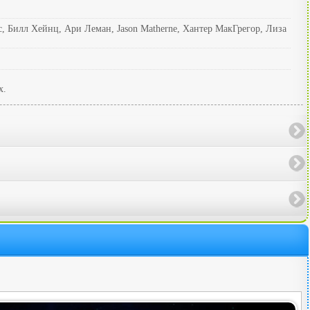
с, Билл Хейнц, Ари Леман, Jason Matherne, Хантер МакГрегор, Лиза
х.