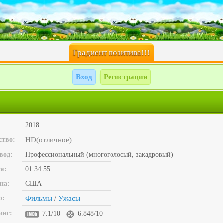
Градиент позитива!!!
Вход
Регистрация
|
2018
ство:
HD(отличное)
вод:
Профессиональный (многоголосый, закадровый)
я:
01:34:55
на:
США
р:
Фильмы
Ужасы
/
инг:
7.1/10 |
6.848/10