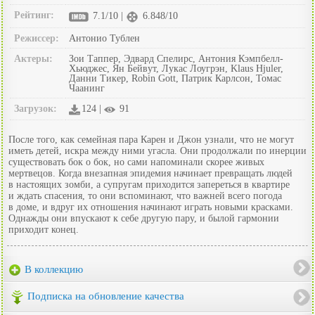
Рейтинг:
7.1/10 |
6.848/10
Режиссер:
Антонио Тублен
Актеры:
Зои Таппер, Эдвард Спелирс, Антония Кэмпбелл-
Хьюджес, Ян Бейвут, Лукас Лоугрэн, Klaus Hjuler,
Данни Тикер, Robin Gott, Патрик Карлсон, Томас
Чаанинг
Загрузок:
124 |
91
После того, как семейная пара Карен и Джон узнали, что не могут
иметь детей, искра между ними угасла. Они продолжали по инерции
существовать бок о бок, но сами напоминали скорее живых
мертвецов. Когда внезапная эпидемия начинает превращать людей
в настоящих зомби, а супругам приходится запереться в квартире
и ждать спасения, то они вспоминают, что важней всего погода
в доме, и вдруг их отношения начинают играть новыми красками.
Однажды они впускают к себе другую пару, и былой гармонии
приходит конец.
В коллекцию
Подписка на обновление качества