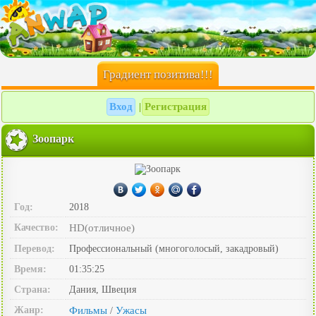
Градиент позитива!!!
Вход
Регистрация
|
Зоопарк
Год:
2018
Качество:
HD(отличное)
Перевод:
Профессиональный (многоголосый, закадровый)
Время:
01:35:25
Страна:
Дания, Швеция
Жанр:
Фильмы
Ужасы
/