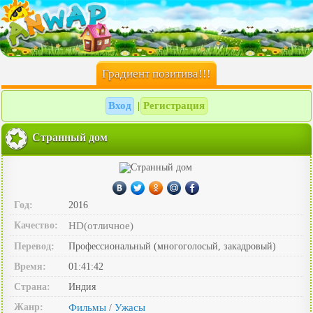
Градиент позитива!!!
Вход
Регистрация
|
Странный дом
Год:
2016
Качество:
HD(отличное)
Перевод:
Профессиональный (многоголосый, закадровый)
Время:
01:41:42
Страна:
Индия
Жанр:
Фильмы
Ужасы
/