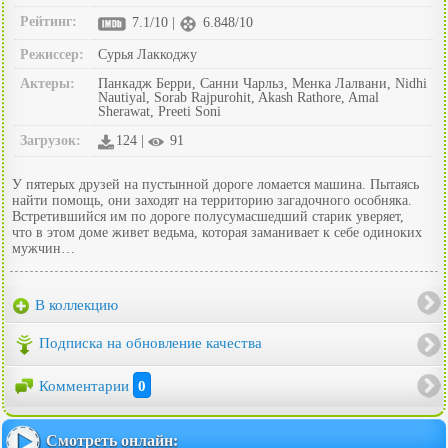
Рейтинг:
7.1/10 |
6.848/10
Режиссер:
Сурья Лаккоджу
Актеры:
Панкадж Берри, Санни Чарльз, Менка Лалвани, Nidhi
Nautiyal, Sorab Rajpurohit, Akash Rathore, Amal
Sherawat, Preeti Soni
Загрузок:
124 |
91
У пятерых друзей на пустынной дороге ломается машина. Пытаясь
найти помощь, они заходят на территорию загадочного особняка.
Встретившийся им по дороге полусумасшедший старик уверяет,
что в этом доме живет ведьма, которая заманивает к себе одиноких
мужчин…
В коллекцию
Подписка на обновление качества
Комментарии
0
Смотреть онлайн: