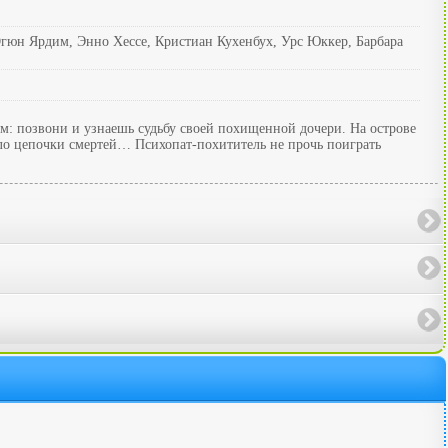
гюн Ярдим, Энно Хессе, Кристиан Кухенбух, Урс Юккер, Барбара
м: позвони и узнаешь судьбу своей похищенной дочери. На острове
ало цепочки смертей… Психопат-похититель не прочь поиграть