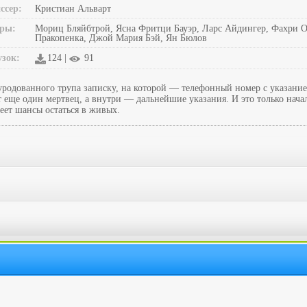
ссер:
Кристиан Альварт
ры:
Мориц Бляйбтрой, Ясна Фритци Бауэр, Ларс Айдингер, Фахри О
Пракопенка, Джой Мария Бэй, Ян Бюлов
узок:
124 |
91
родованного трупа записку, на которой — телефонный номер с указание
 еще один мертвец, а внутри — дальнейшие указания. И это только нач
еет шансы остаться в живых.