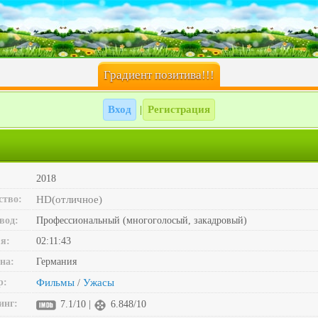
Градиент позитива!!!
Вход
Регистрация
|
2018
ство:
HD(отличное)
вод:
Профессиональный (многоголосый, закадровый)
я:
02:11:43
на:
Германия
р:
Фильмы
Ужасы
/
инг:
7.1/10 |
6.848/10