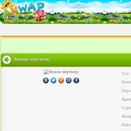
Звонок мертвецу
Год:
Каче
Пере
Врем
Стра
Жан
Рейт