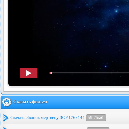
Скачать фильм:
Скачать Звонок мертвецу 3GP 176x144
59.75мб.