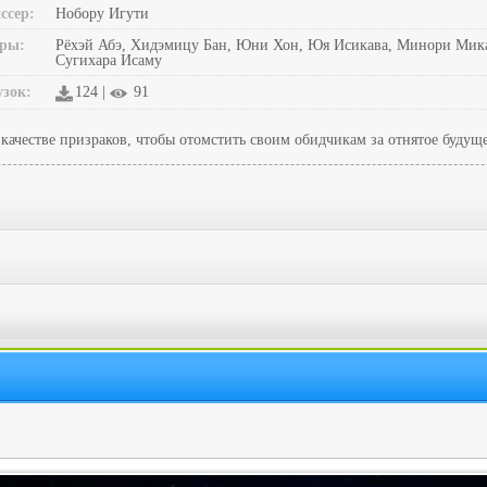
ссер:
Нобору Игути
ры:
Рёхэй Абэ, Хидэмицу Бан, Юни Хон, Юя Исикава, Минори Микад
Сугихара Исаму
узок:
124 |
91
качестве призраков, чтобы отомстить своим обидчикам за отнятое будуще