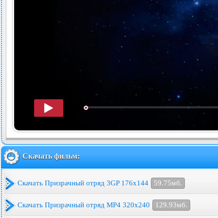
Скачать фильм:
Скачать Призрачный отряд 3GP 176x144
59.75мб.
Скачать Призрачный отряд MP4 320x240
129.93мб.