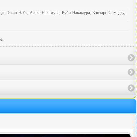
о, Якан Набэ, Асака Накамура, Руби Накамура, Кэнтаро Симадзу,
е.