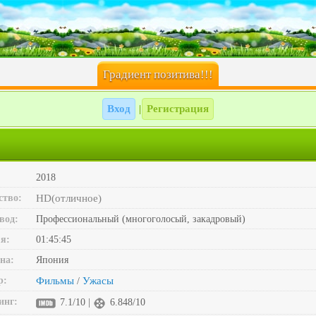
Градиент позитива!!!
Вход
Регистрация
|
2018
ство:
HD(отличное)
вод:
Профессиональный (многоголосый, закадровый)
я:
01:45:45
на:
Япония
р:
Фильмы
Ужасы
/
инг:
7.1/10 |
6.848/10