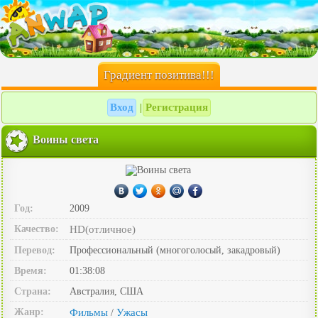
Градиент позитива!!!
Вход
Регистрация
|
Воины света
Год:
2009
Качество:
HD(отличное)
Перевод:
Профессиональный (многоголосый, закадровый)
Время:
01:38:08
Страна:
Австралия, США
Жанр:
Фильмы
Ужасы
/