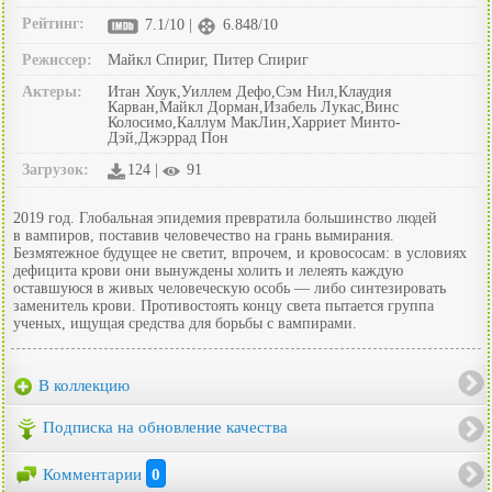
Рейтинг:
7.1/10 |
6.848/10
Режиссер:
Майкл Спириг, Питер Спириг
Актеры:
Итан Хоук,Уиллем Дефо,Сэм Нил,Клаудия
Карван,Майкл Дорман,Изабель Лукас,Винс
Колосимо,Каллум МакЛин,Харриет Минто-
Дэй,Джэррад Пон
Загрузок:
124 |
91
2019 год. Глобальная эпидемия превратила большинство людей
в вампиров, поставив человечество на грань вымирания.
Безмятежное будущее не светит, впрочем, и кровососам: в условиях
дефицита крови они вынуждены холить и лелеять каждую
оставшуюся в живых человеческую особь — либо синтезировать
заменитель крови. Противостоять концу света пытается группа
ученых, ищущая средства для борьбы с вампирами.
В коллекцию
Подписка на обновление качества
Комментарии
0