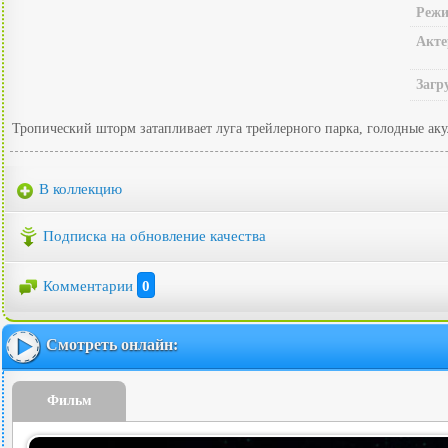
Режи
Акте
Загр
Тропический шторм затапливает луга трейлерного парка, голодные ак
В коллекцию
Подписка на обновление качества
Комментарии
0
Смотреть онлайн:
Фильм