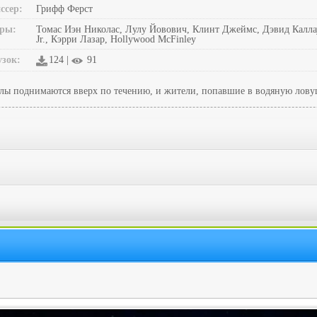
ссер:
Грифф Ферст
ры:
Томас Иэн Николас, Лулу Йовович, Клинт Джеймс, Дэвид Каллау
Jr., Кэрри Лазар, Hollywood McFinley
узок:
124 |
91
улы поднимаются вверх по течению, и жители, попавшие в водяную ловуш