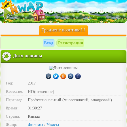
Градиент позитива!!!
Вход
Регистрация
|
Дитя лощины
Год:
2017
Качество:
HD(отличное)
Перевод:
Профессиональный (многоголосый, закадровый)
Время:
01:30:27
Страна:
Канада
Жанр:
Фильмы
Ужасы
/