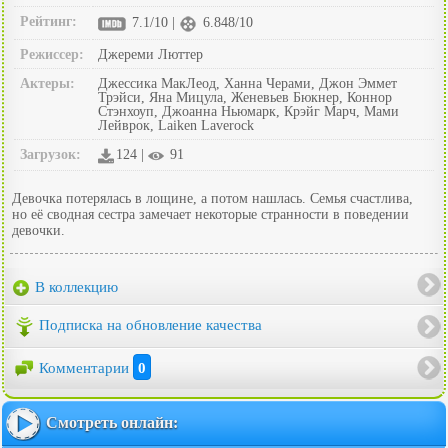
Рейтинг:
7.1/10 |
6.848/10
Режиссер:
Джереми Люттер
Актеры:
Джессика МакЛеод, Ханна Черами, Джон Эммет
Трэйси, Яна Мицула, Женевьев Бюкнер, Коннор
Стэнхоуп, Джоанна Ньюмарк, Крэйг Марч, Мами
Лейврок, Laiken Laverock
Загрузок:
124 |
91
Девочка потерялась в лощине, а потом нашлась. Семья счастлива,
но её сводная сестра замечает некоторые странности в поведении
девочки.
В коллекцию
Подписка на обновление качества
Комментарии
0
Смотреть онлайн: