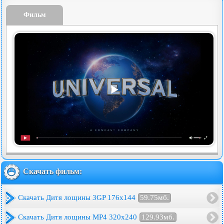
Фильм
Скачать фильм:
Скачать Дитя лощины 3GP 176x144
59.75мб.
Скачать Дитя лощины MP4 320x240
129.93мб.