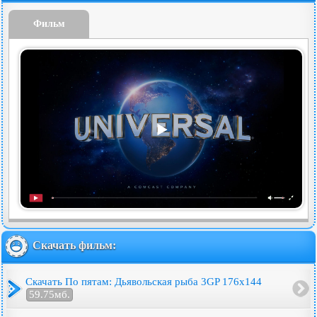
Фильм
Скачать фильм:
Скачать По пятам: Дьявольская рыба 3GP 176x144
59.75мб.