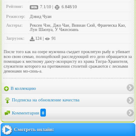
Рейтинг:
7.1/10 |
6.848/10
Режиссер:
Дэвид Чуан
Актеры:
Рексен Чэн, Джо Чан, Вивиан Сюй, Франческа Као,
Лун Шаохуа, У Чжисюань
Загрузок:
124 |
91
После того как на озере мужчина съедает проклятую рыбу и убивает
всю свою семью, полицейский расследующий его дело обращается за
помощью к местному даосу-экзорцисту из храма Тигра-Хранителя,
служители которого на протяжении столетий сражаются с лесными
демонами мо-синь-а.
В коллекцию
Подписка на обновление качества
Комментарии
0
Смотреть онлайн: