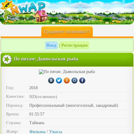
Градиент позитива!!!
Вход
Регистрация
|
По пятам: Дьявольская рыба
Год:
2018
Качество:
HD(отличное)
Перевод:
Профессиональный (многоголосый, закадровый)
Время:
01:55:57
Страна:
Тайвань
Жанр:
Фильмы
Ужасы
/