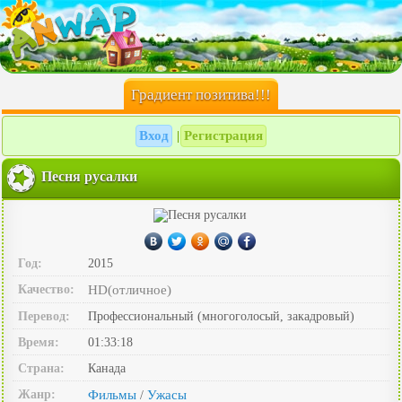
Градиент позитива!!!
Вход
Регистрация
|
Песня русалки
Год:
2015
Качество:
HD(отличное)
Перевод:
Профессиональный (многоголосый, закадровый)
Время:
01:33:18
Страна:
Канада
Жанр:
Фильмы
Ужасы
/