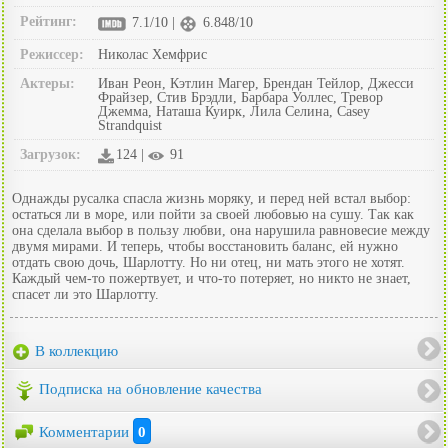
Рейтинг:
7.1/10 |
6.848/10
Режиссер:
Николас Хемфрис
Актеры:
Иван Реон, Кэтлин Магер, Брендан Тейлор, Джесси
Фрайзер, Стив Брэдли, Барбара Уоллес, Тревор
Джемма, Наташа Куирк, Лила Селина, Casey
Strandquist
Загрузок:
124 |
91
Однажды русалка спасла жизнь моряку, и перед ней встал выбор:
остаться ли в море, или пойти за своей любовью на сушу. Так как
она сделала выбор в пользу любви, она нарушила равновесие между
двумя мирами. И теперь, чтобы восстановить баланс, ей нужно
отдать свою дочь, Шарлотту. Но ни отец, ни мать этого не хотят.
Каждый чем-то пожертвует, и что-то потеряет, но никто не знает,
спасет ли это Шарлотту.
В коллекцию
Подписка на обновление качества
Комментарии
0