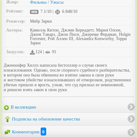
Жанр:
Фильмы
Ужасы
/
Рейтинг:
7.1/10 |
6.848/10
Режиссер:
Мейр Зарки
Актеры:
Камилль Китон, Джэми Бернадетт, Мария Олсен,
Джим Таварэ, Джон Писи, Джереми Фердман, Holgie
Forrester, Рой Аллен III, Alexandra Kenworthy, Терри
Зарки
Загрузок:
124 |
91
Дженнифер Хиллз написала бестселлер о случае своего
изнасилования. Однако, после спорного судебного разбирательства,
в котором она была обвинена во взятии закона в свои руки
и жестоком убийстве изнасиловавших её отморозков, родственники
убитых пришли в ярость, узнав, что суд признал ее невиновной,
и решили взять закон в свои руки.
В коллекцию
Подписка на обновление качества
Комментарии
0