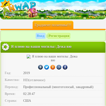
Градиент позитива!!!
Вход
Регистрация
|
Я плюю на ваши могилы: Дежа вю
Год:
2019
Качество:
HD(отличное)
Перевод:
Профессиональный (многоголосый, закадровый)
Время:
02:28:47
Страна:
США